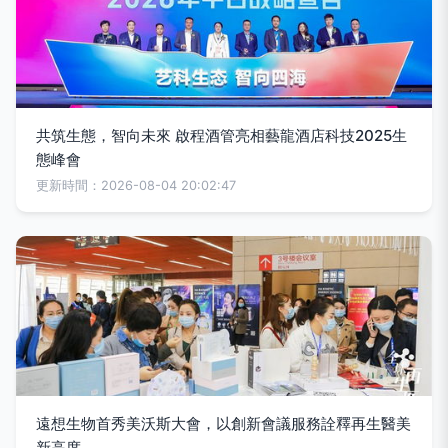
共筑生態，智向未來 啟程酒管亮相藝龍酒店科技2025生
態峰會
更新時間：2026-08-04 20:02:47
遠想生物首秀美沃斯大會，以創新會議服務詮釋再生醫美
新高度