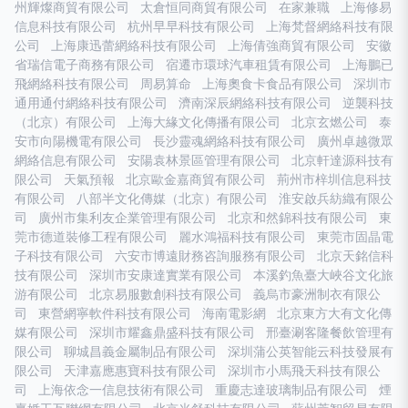
州輝燦商貿有限公司
太倉恒同商貿有限公司
在家兼職
上海修易
信息科技有限公司
杭州早早科技有限公司
上海梵督網絡科技有限
公司
上海康迅蕾網絡科技有限公司
上海倩強商貿有限公司
安徽
省瑞信電子商務有限公司
宿遷市環球汽車租賃有限公司
上海鵬已
飛網絡科技有限公司
周易算命
上海奧食卡食品有限公司
深圳市
通用通付網絡科技有限公司
濟南深辰網絡科技有限公司
逆襲科技
（北京）有限公司
上海大緣文化傳播有限公司
北京玄燃公司
泰
安市向陽機電有限公司
長沙靈魂網絡科技有限公司
廣州卓越微眾
網絡信息有限公司
安陽袁林景區管理有限公司
北京軒達源科技有
限公司
天氣預報
北京歐金嘉商貿有限公司
荊州市梓圳信息科技
有限公司
八部半文化傳媒（北京）有限公司
淮安啟兵紡織有限公
司
廣州市集利友企業管理有限公司
北京和然錦科技有限公司
東
莞市德道裝修工程有限公司
麗水鴻福科技有限公司
東莞市固晶電
子科技有限公司
六安市博遠財務咨詢服務有限公司
北京天銘信科
技有限公司
深圳市安康達實業有限公司
本溪釣魚臺大峽谷文化旅
游有限公司
北京易服數創科技有限公司
義烏市豪洲制衣有限公
司
東營網寧軟件科技有限公司
海南電影網
北京東方大有文化傳
媒有限公司
深圳市耀鑫鼎盛科技有限公司
邢臺涮客隆餐飲管理有
限公司
聊城昌義金屬制品有限公司
深圳蒲公英智能云科技發展有
限公司
天津嘉應惠寶科技有限公司
深圳市小馬飛天科技有限公
司
上海依念一信息技術有限公司
重慶志達玻璃制品有限公司
煙